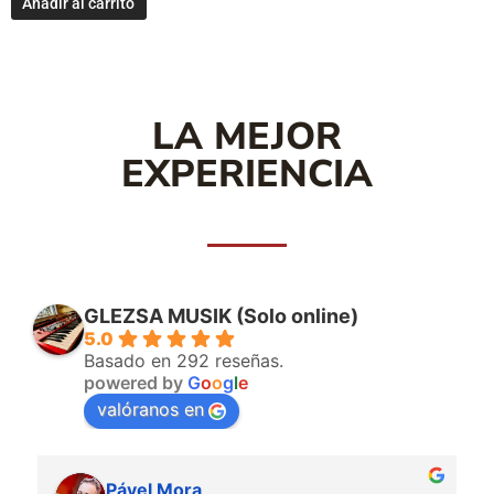
Añadir al carrito
LA MEJOR
EXPERIENCIA
GLEZSA MUSIK (Solo online)
5.0
Basado en 292 reseñas.
powered by
G
o
o
g
l
e
valóranos en
Pável Mora