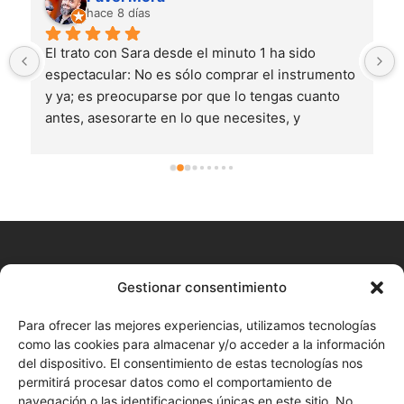
hace 8 días
El trato con Sara desde el minuto 1 ha sido 
espectacular: No es sólo comprar el instrumento 
y ya; es preocuparse por que lo tengas cuanto 
antes, asesorarte en lo que necesites, y 
aportarte materiales y sonidos extra por los que 
no pagas... Comprar en Glezsa musik te da un 
valor añadido tremendo. Todo lo que necesite de 
Nord lo compraré aquí.Por cierto, compré un 
Stage 4 un jueves a las 6pm y lo tenía a las 10am 
del viernes y vivo a más de 600km de Huelva!!
CONTACTO
Gestionar consentimiento
+34 680 577 777
Para ofrecer las mejores experiencias, utilizamos tecnologías
como las cookies para almacenar y/o acceder a la información
Huelva Online (Cita previa)
del dispositivo. El consentimiento de estas tecnologías nos
permitirá procesar datos como el comportamiento de
Enviar correo
navegación o las identificaciones únicas en este sitio. No