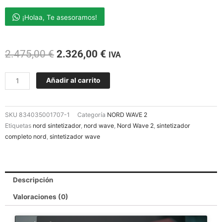
¡Holaa, Te asesoramos!
El
El
2.475,00
€
2.326,00
€
IVA
precio
precio
original
actual
NORD
Añadir al carrito
era:
es:
WAVE
2.475,00 €.
2.326,00 €.
2
cantidad
SKU
834035001707-1
Categoría
NORD WAVE 2
Etiquetas
nord sintetizador
,
nord wave
,
Nord Wave 2
,
sintetizador
completo nord
,
sintetizador wave
Descripción
Valoraciones (0)