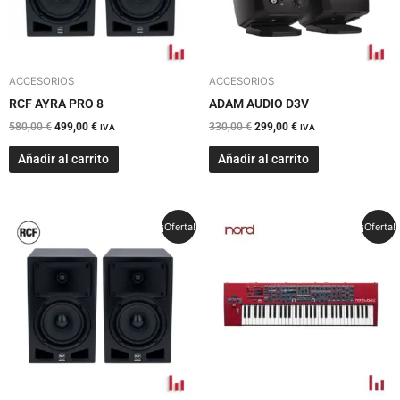
ACCESORIOS
ACCESORIOS
RCF AYRA PRO 8
ADAM AUDIO D3V
580,00
€
499,00
€
330,00
€
299,00
€
IVA
IVA
Añadir al carrito
Añadir al carrito
El
El
El
El
¡Oferta!
¡Oferta!
precio
precio
precio
precio
original
actual
original
actual
era:
es:
era:
es:
450,00 €.
420,00 €.
2.475,00 €.
2.326,00 €.