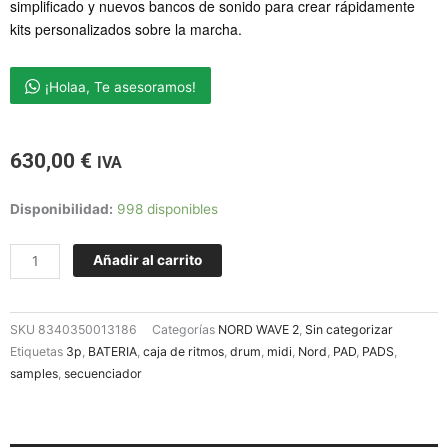
simplificado y nuevos bancos de sonido para crear rápidamente
kits personalizados sobre la marcha.
¡Holaa, Te asesoramos!
630,00
€
IVA
NORD
Disponibilidad:
998 disponibles
DRUM
3P
Añadir al carrito
cantidad
SKU
8340350013186
Categorías
NORD WAVE 2
,
Sin categorizar
Etiquetas
3p
,
BATERIA
,
caja de ritmos
,
drum
,
midi
,
Nord
,
PAD
,
PADS
,
samples
,
secuenciador