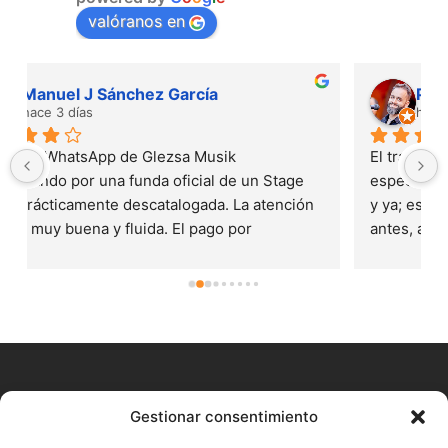
valóranos en
Pável Mora
hace 7 días
El trato con Sara desde el minuto 1 ha sido 
espectacular: No es sólo comprar el instrumento 
y ya; es preocuparse por que lo tengas cuanto 
antes, asesorarte en lo que necesites, y 
aportarte materiales y sonidos extra por los que 
no pagas... Comprar en Glezsa musik te da un 
valor añadido tremendo. Todo lo que necesite de 
Nord lo compraré aquí.Por cierto, compré un 
Stage 4 un jueves a las 6pm y lo tenía a las 10am 
del viernes y vivo a más de 600km de Huelva!!
CONTACTO
Gestionar consentimiento