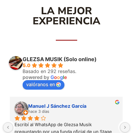
LA MEJOR
EXPERIENCIA
GLEZSA MUSIK (Solo online)
5.0
Basado en 292 reseñas.
powered by
G
o
o
g
l
e
valóranos en
Pável Mora
hace 8 días
El trato con Sara desde el minuto 1 ha sido 
espectacular: No es sólo comprar el instrumento 