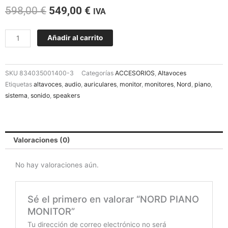
El
El
598,00
€
549,00
€
IVA
precio
precio
original
actual
NORD
Añadir al carrito
era:
es:
PIANO
598,00 €.
549,00 €.
MONITOR
cantidad
SKU
834035001400-3
Categorías
ACCESORIOS
,
Altavoces
Etiquetas
altavoces
,
audio
,
auriculares
,
monitor
,
monitores
,
Nord
,
piano
,
sistema
,
sonido
,
speakers
Valoraciones (0)
No hay valoraciones aún.
Sé el primero en valorar “NORD PIANO
MONITOR”
Tu dirección de correo electrónico no será