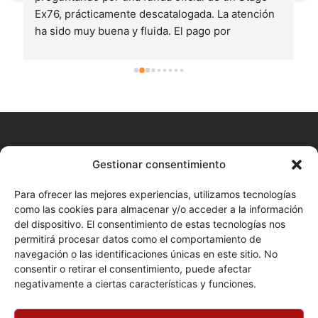
 
y ya; es preocuparse por que lo tengas cuanto 
antes, asesorarte en lo que necesites, y 
 
aportarte materiales y sonidos extra por los que 
no pagas... Comprar en Glezsa musik te da un 
valor añadido tremendo. Todo lo que necesite de 
Nord lo compraré aquí.Por cierto, compré un 
Stage 4 un jueves a las 6pm y lo tenía a las 10am 
del viernes y vivo a más de 600km de Huelva!!
CONTACTO
Gestionar consentimiento
+34 680 577 777
Para ofrecer las mejores experiencias, utilizamos tecnologías
como las cookies para almacenar y/o acceder a la información
Huelva Online (Cita previa)
del dispositivo. El consentimiento de estas tecnologías nos
permitirá procesar datos como el comportamiento de
Enviar correo
navegación o las identificaciones únicas en este sitio. No
LEGAL
consentir o retirar el consentimiento, puede afectar
negativamente a ciertas características y funciones.
Términos y condiciones