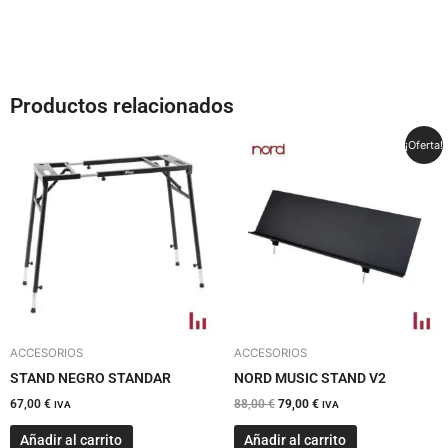
Productos relacionados
El
El
¡Oferta!
precio
precio
original
actual
era:
es:
88,00 €.
79,00 €.
ACCESORIOS
ACCESORIOS
STAND NEGRO STANDAR
NORD MUSIC STAND V2
67,00
€
88,00
€
79,00
€
IVA
IVA
Añadir al carrito
Añadir al carrito