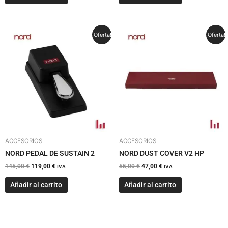
El
El
El
El
¡Oferta!
¡Oferta!
precio
precio
precio
precio
original
actual
original
actual
era:
es:
era:
es:
145,00 €.
119,00 €.
55,00 €.
47,00 €.
ACCESORIOS
ACCESORIOS
NORD PEDAL DE SUSTAIN 2
NORD DUST COVER V2 HP
145,00
€
119,00
€
55,00
€
47,00
€
IVA
IVA
Añadir al carrito
Añadir al carrito