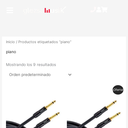
Ir
Main
al
Menu
contenido
Inicio
/ Productos etiquetados “piano”
piano
Mostrando los 9 resultados
El
El
¡Oferta!
precio
precio
original
actual
era:
es:
19,00 €.
13,00 €.