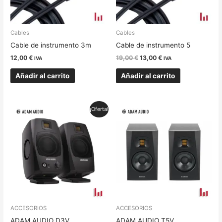
Cables
Cables
Cable de instrumento 3m
Cable de instrumento 5
12,00
€
19,00
€
13,00
€
IVA
IVA
Añadir al carrito
Añadir al carrito
El
El
¡Oferta!
precio
precio
original
actual
era:
es:
330,00 €.
299,00 €.
ACCESORIOS
ACCESORIOS
ADAM AUDIO D3V
ADAM AUDIO T5V