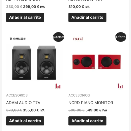
330,00
€
299,00
€
310,00
€
IVA
IVA
Añadir al carrito
Añadir al carrito
El
El
El
El
¡Oferta!
¡Oferta!
precio
precio
precio
precio
original
actual
original
actual
era:
es:
era:
es:
370,00 €.
355,00 €.
598,00 €.
549,00 €.
ACCESORIOS
ACCESORIOS
ADAM AUDIO T7V
NORD PIANO MONITOR
370,00
€
355,00
€
598,00
€
549,00
€
IVA
IVA
Añadir al carrito
Añadir al carrito