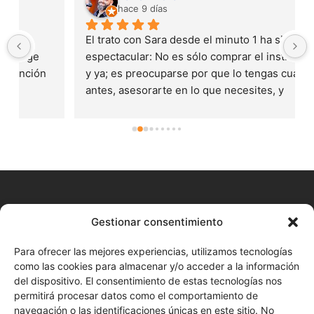
hace 9 días
El trato con Sara desde el minuto 1 ha sido 
espectacular: No es sólo comprar el instrumento 
y ya; es preocuparse por que lo tengas cuanto 
antes, asesorarte en lo que necesites, y 
aportarte materiales y sonidos extra por los que 
no pagas... Comprar en Glezsa musik te da un 
valor añadido tremendo. Todo lo que necesite de 
Nord lo compraré aquí.Por cierto, compré un 
Stage 4 un jueves a las 6pm y lo tenía a las 10am 
del viernes y vivo a más de 600km de Huelva!!
CONTACTO
Gestionar consentimiento
+34 680 577 777
Para ofrecer las mejores experiencias, utilizamos tecnologías
como las cookies para almacenar y/o acceder a la información
Huelva Online (Cita previa)
del dispositivo. El consentimiento de estas tecnologías nos
permitirá procesar datos como el comportamiento de
Enviar correo
navegación o las identificaciones únicas en este sitio. No