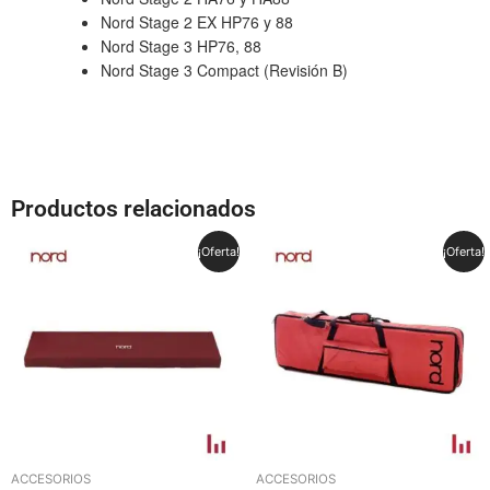
Nord Stage 2 EX HP76 y 88
Nord Stage 3 HP76, 88
Nord Stage 3 Compact (Revisión B)
Productos relacionados
El
El
El
El
¡Oferta!
¡Oferta!
precio
precio
precio
precio
original
actual
original
actual
era:
es:
era:
es:
55,00 €.
45,00 €.
188,00 €.
168,00 €.
ACCESORIOS
ACCESORIOS