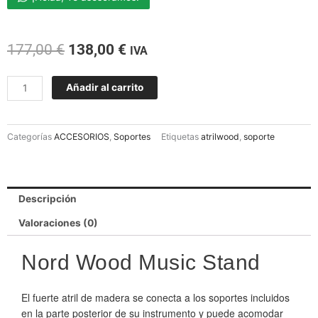
El
El
177,00
€
138,00
€
IVA
precio
precio
original
actual
NORD
Añadir al carrito
era:
es:
WOOD
177,00 €.
138,00 €.
MUSIC
STAND
Categorías
ACCESORIOS
,
Soportes
Etiquetas
atrilwood
,
soporte
cantidad
Descripción
Valoraciones (0)
Nord Wood Music Stand
El fuerte atril de madera se conecta a los soportes incluidos
en la parte posterior de su instrumento y puede acomodar