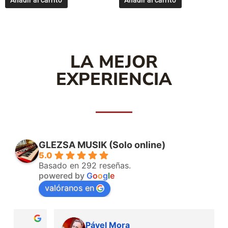
LA MEJOR
EXPERIENCIA
GLEZSA MUSIK (Solo online)
5.0
Basado en 292 reseñas.
powered by
G
o
o
g
l
e
valóranos en
Pável Mora