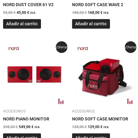
NORD DUST COVER 61 V2
NORD SOFT CASE WAVE 2
55,00
€
45,00
€
188,00
€
168,00
€
IVA
IVA
Añadir al carrito
Añadir al carrito
El
El
El
El
¡Oferta!
¡Oferta!
precio
precio
precio
precio
original
actual
original
actual
era:
es:
era:
es:
598,00 €.
549,00 €.
158,00 €.
129,00 €.
ACCESORIOS
ACCESORIOS
NORD PIANO MONITOR
NORD SOFT CASE MONITOR
598,00
€
549,00
€
158,00
€
129,00
€
IVA
IVA
Añadir al carrito
Añadir al carrito