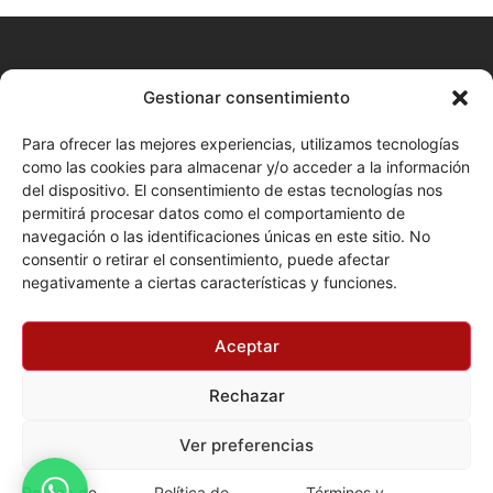
CONTACTO
Gestionar consentimiento
+34 680 577 777
Para ofrecer las mejores experiencias, utilizamos tecnologías
como las cookies para almacenar y/o acceder a la información
Huelva Online (Cita previa)
del dispositivo. El consentimiento de estas tecnologías nos
permitirá procesar datos como el comportamiento de
Enviar correo
navegación o las identificaciones únicas en este sitio. No
LEGAL
consentir o retirar el consentimiento, puede afectar
negativamente a ciertas características y funciones.
Términos y condiciones
Política de privacidad
Aceptar
Aviso Legal
Rechazar
Política de cookies
Ver preferencias
Política de
Política de
Términos y