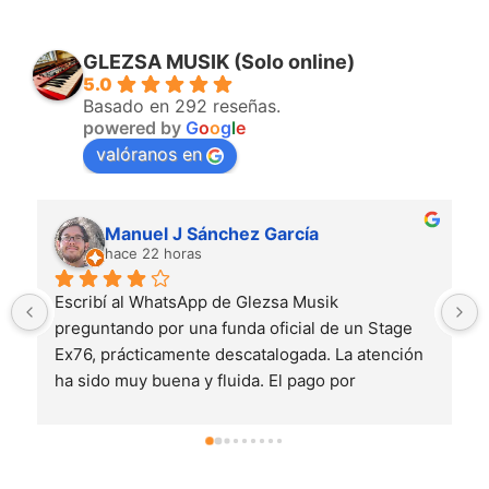
GLEZSA MUSIK (Solo online)
5.0
Basado en 292 reseñas.
powered by
G
o
o
g
l
e
valóranos en
Manuel J Sánchez García
hace 22 horas
Escribí al WhatsApp de Glezsa Musik 
preguntando por una funda oficial de un Stage 
Ex76, prácticamente descatalogada. La atención 
ha sido muy buena y fluida. El pago por 
transferencia con un contacto por WhatsApp me 
dio un poco de cosa pero todo fue bien, y llegó 
súper pronto. Para qué Thomann teniendo a 
Glezsa Musik en Huelva :)