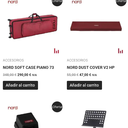
¡Oferta!
¡Oferta!
precio
precio
precio
precio
original
actual
original
actual
era:
es:
era:
es:
348,00 €.
290,00 €.
55,00 €.
47,00 €.
ACCESORIOS
ACCESORIOS
NORD SOFT CASE PIANO 73
NORD DUST COVER V2 HP
348,00
€
290,00
€
55,00
€
47,00
€
IVA
IVA
Añadir al carrito
Añadir al carrito
El
El
¡Oferta!
precio
precio
original
actual
era:
es:
145,00 €.
119,00 €.