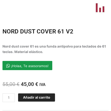
NORD DUST COVER 61 V2
Nord dust cover 61 es una funda antipolvo para teclados de 61
teclas.
Material elástico.
¡Holaa, Te asesoramos!
El
El
55,00
€
45,00
€
IVA
precio
precio
original
actual
NORD
Añadir al carrito
era:
es:
DUST
55,00 €.
45,00 €.
COVER