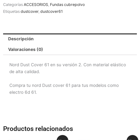
61
Categorías
ACCESORIOS
,
Fundas cubrepolvo
V2
Etiquetas
dustcover
,
dustcover61
cantidad
Descripción
Valoraciones (0)
Nord Dust Cover 61 en su versión 2. Con material elástico
de alta calidad.
Compra tu nord Dust cover 61 para tus modelos como
electro 6d 61.
Productos relacionados
El
El
El
El