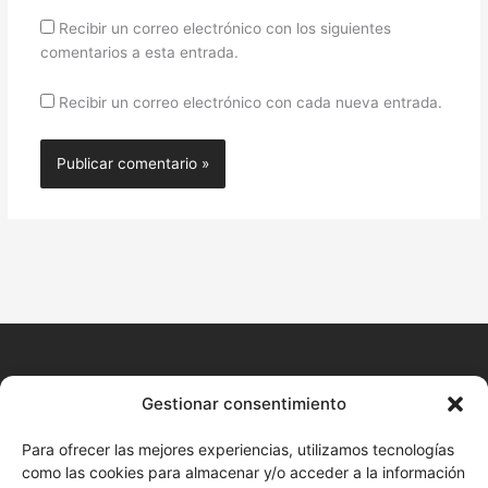
Recibir un correo electrónico con los siguientes
comentarios a esta entrada.
Recibir un correo electrónico con cada nueva entrada.
CONTACTO
Gestionar consentimiento
+34 680 577 777
Para ofrecer las mejores experiencias, utilizamos tecnologías
como las cookies para almacenar y/o acceder a la información
Huelva Online (Cita previa)