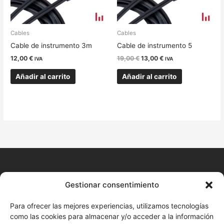
Cables
Cables
Cable de instrumento 3m
Cable de instrumento 5
12,00
€
19,00
€
13,00
€
IVA
IVA
Añadir al carrito
Añadir al carrito
CONTACTO
Gestionar consentimiento
+34 680 577 777
Para ofrecer las mejores experiencias, utilizamos tecnologías
como las cookies para almacenar y/o acceder a la información
Huelva Online (Cita previa)