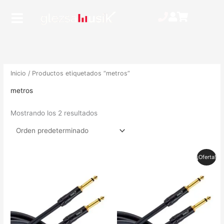
Ir
Main
al
Menu
contenido
Inicio
/ Productos etiquetados “metros”
metros
Mostrando los 2 resultados
El
El
¡Oferta!
precio
precio
original
actual
era:
es:
19,00 €.
13,00 €.