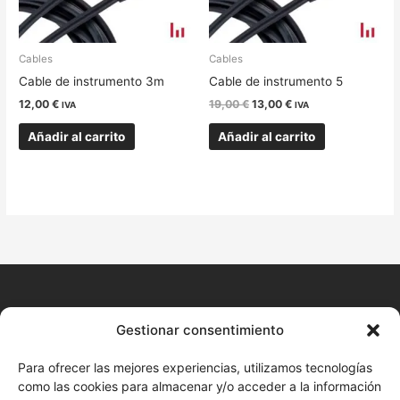
Cables
Cables
Cable de instrumento 3m
Cable de instrumento 5
12,00
€
19,00
€
13,00
€
IVA
IVA
Añadir al carrito
Añadir al carrito
CONTACTO
Gestionar consentimiento
+34 680 577 777
Para ofrecer las mejores experiencias, utilizamos tecnologías
como las cookies para almacenar y/o acceder a la información
Huelva Online (Cita previa)