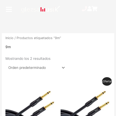
Ir
Main
al
Menu
contenido
Inicio
/ Productos etiquetados “9m”
9m
Mostrando los 2 resultados
El
El
¡Oferta!
precio
precio
original
actual
era:
es:
19,00 €.
13,00 €.